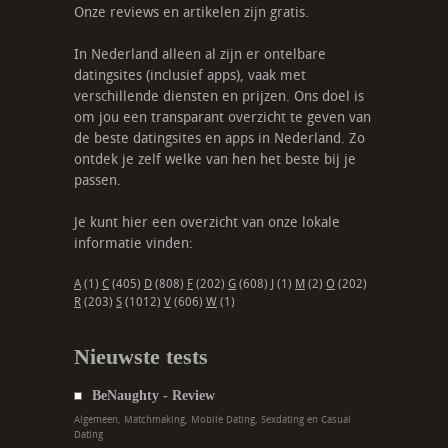
Onze reviews en artikelen zijn gratis.
In Nederland alleen al zijn er ontelbare
datingsites (inclusief apps), vaak met
verschillende diensten en prijzen. Ons doel is
om jou een transparant overzicht te geven van
de beste datingsites en apps in Nederland. Zo
ontdek je zelf welke van hen het beste bij je
passen.
Je kunt hier een overzicht van onze lokale
informatie vinden:
A
(1)
C
(405)
D
(808)
F
(202)
G
(608)
J
(1)
M
(2)
O
(202)
R
(203)
S
(1012)
V
(606)
W
(1)
Nieuwste tests
BeNaughty - Review
Algemeen, Matchmaking, Mobile Dating, Sexdating en Casual
Dating