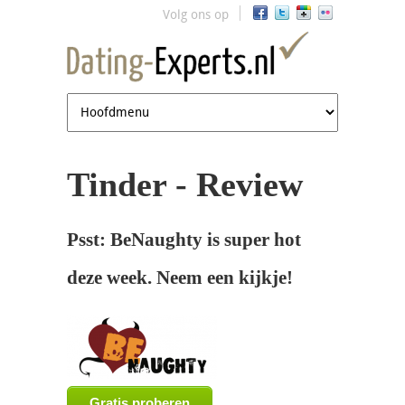
Jump to navigation
Volg ons op
Tinder - Review
Psst: BeNaughty is super hot
deze week. Neem een kijkje!
Gratis proberen