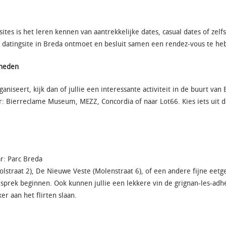
ites is het leren kennen van aantrekkelijke dates, casual dates of zelf
s) datingsite in Breda ontmoet en besluit samen een rendez-vous te he
gheden
rganiseert, kijk dan of jullie een interessante activiteit in de buurt v
r: Bierreclame Museum, MEZZ, Concordia of naar Lot66. Kies iets uit d
r: Parc Breda
olstraat 2), De Nieuwe Veste (Molenstraat 6), of een andere fijne eetg
sprek beginnen. Ook kunnen jullie een lekkere vin de grignan-les-adhé
er aan het flirten slaan.