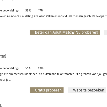
 beoordeling)
53%
47%
ke en relaxte casual dating site waar stellen en individuele mensen geschikte sekspa
Beter dan Adult Match? Nu proberen!
ten)
 beoordeling)
51%
49%
ige site om mensen uit binnen- en buitenland te ontmoeten. Zijn grenzen voor jou ge
voor jou.
Gratis proberen
Website bezoeken
ek