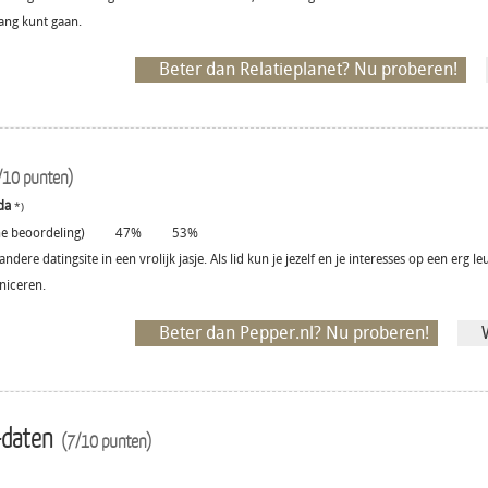
gang kunt gaan.
Beter dan Relatieplanet? Nu proberen!
/10 punten)
da
*)
 beoordeling)
47%
53%
andere datingsite in een vrolijk jasje. Als lid kun je jezelf en je interesses op een erg 
iceren.
Beter dan Pepper.nl? Nu proberen!
-daten
(7/10 punten)