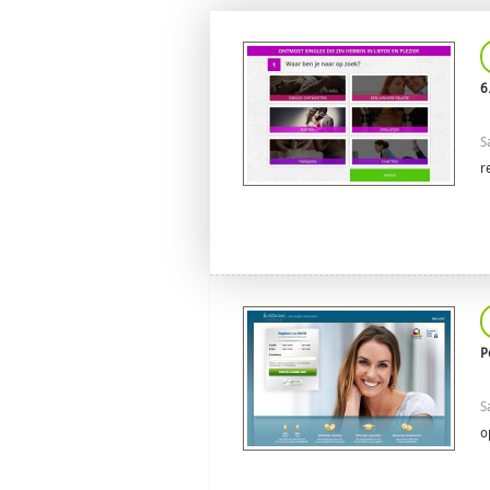
6
S
r
P
S
o