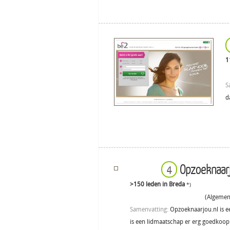
1
S
d
Opzoeknaarj
4
>150 leden in Breda
*)
(Algemene
Samenvatting:
Opzoeknaarjou.nl is ee
is een lidmaatschap er erg goedkoop