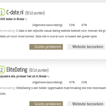
C-date.nl
1
(8/10 punten)
.000 leden in Breda
*)
(Algemene beoordeling)
53%
47%
amenvatting:
C-date is een stijlvolle casual dating website bedoelt voor mensen die g
elatie uit voort moet komen. Deze site is vooral voor vrouwen een goede optie.
Gratis proberen
Website bezoeken
EliteDating
2
(8/10 punten)
opulaire site, probeer het uit in Breda
*)
(Algemene beoordeling)
47%
53%
amenvatting:
ElliteDating is een helder opgemaakte matchmaking site met interessa
pties.
Gratis proberen
Website bezoeken