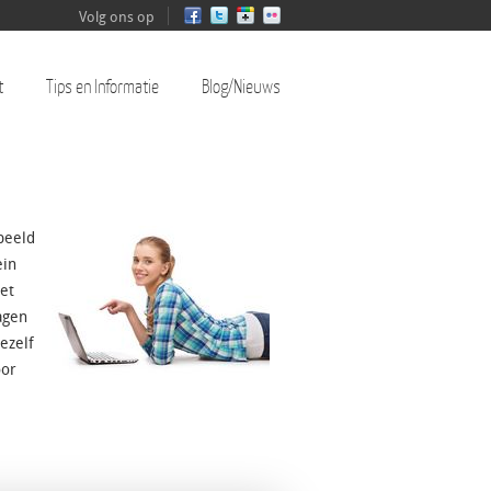
Volg ons op
t
Tips en Informatie
Blog/Nieuws
rbeeld
ein
et
agen
ezelf
oor