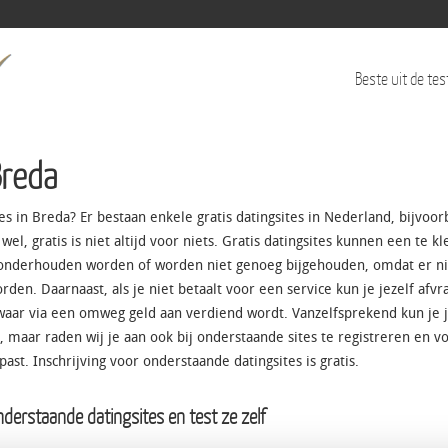
Jump to navigation
Beste uit de tes
Breda
tes in Breda? Er bestaan enkele gratis datingsites in Nederland, bijvoo
wel, gratis is niet altijd voor niets. Gratis datingsites kunnen een te kl
 onderhouden worden of worden niet genoeg bijgehouden, omdat er ni
en. Daarnaast, als je niet betaalt voor een service kun je jezelf afvr
s waar via een omweg geld aan verdiend wordt. Vanzelfsprekend kun je j
, maar raden wij je aan ook bij onderstaande sites te registreren en v
past. Inschrijving voor onderstaande datingsites is gratis.
onderstaande datingsites en test ze zelf