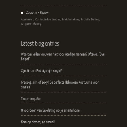
Zoosk.nl - Review
Algemeen, Contactadvertenties, Matchmaking, Mobile Dating,
Jongeren dating
Latest blog entries
Waarom vallen vrouwen niet voor aardige mannen? Oftewel: “Bye
Felipe!”
Zijn Sint en Piet eigenlijk single?
Grappig, slim of sexy? De perfecte Halloween kostuums voor
singles
Tinder enquête
9 voordelen van Sexdating op je smartphone
Kom op dames, go casual!