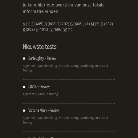
Je kunt hier een overzicht van onze lokale
informatie vinden:
A
(1)
C
(405)
D
(808)
F
(202)
G
(608)
J
(1)
M
(2)
O
(202)
R
(203)
S
(1012)
V
(606)
W
(1)
Nieuwste tests
BeNaughty - Review
Algemeen, Matchmaking, Mobile Dating, Sexdating en Casual
Dating
LOVOO - Review
Algemeen, Mobile Dating
Victoria Milan - Review
Algemeen, Matchmaking, Mobile Dating, Sexdating en Casual
Dating